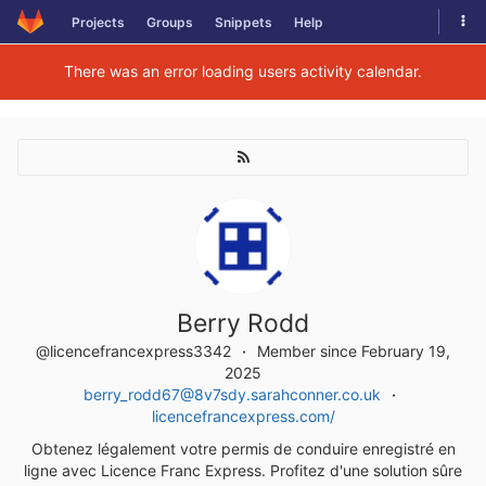
Skip
Tog
Projects
Groups
Snippets
Help
to
navi
content
There was an error loading users activity calendar.
Berry Rodd
@licencefrancexpress3342
Member since February 19,
2025
berry_rodd67@8v7sdy.sarahconner.co.uk
licencefrancexpress.com/
Obtenez légalement votre permis de conduire enregistré en
ligne avec Licence Franc Express. Profitez d'une solution sûre