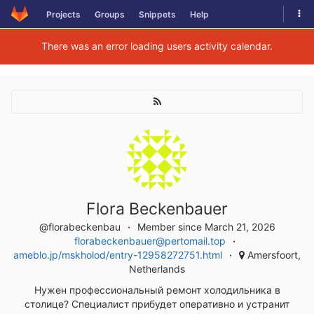
Skip
Tog
Projects
Groups
Snippets
Help
to
navi
content
There was an error loading users activity calendar.
Flora Beckenbauer
@florabeckenbau
Member since March 21, 2026
florabeckenbauer@pertomail.top
ameblo.jp/mskholod/entry-12958272751.html
Amersfoort,
Netherlands
Нужен профессиональный ремонт холодильника в
столице? Специалист прибудет оперативно и устранит